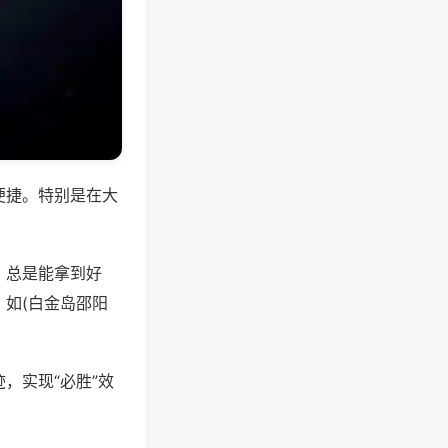
便捷。特别是在大
，总是能拿到好
如(白金岛邵阳
，实现“必胜”效
。