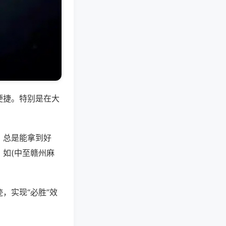
便捷。特别是在大
，总是能拿到好
如(中至赣州麻
，实现“必胜”效
。