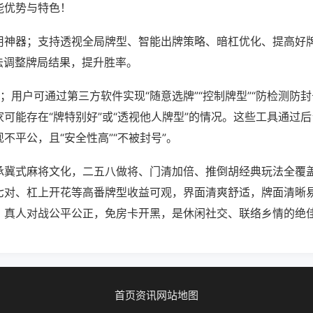
能优势与特色！
用神器；支持透视全局牌型、智能出牌策略、暗杠优化、提高好
法调整牌局结果，提升胜率。
；用户可通过第三方软件实现“随意选牌”“控制牌型”“防检测防封
可能存在“牌特别好”或“透视他人牌型”的情况。这些工具通过
不平公，且“安全性高”“不被封号”。
承冀式麻将文化，二五八做将、门清加倍、推倒胡经典玩法全覆
七对、杠上开花等高番牌型收益可观，界面清爽舒适，牌面清晰
，真人对战公平公正，免房卡开黑，是休闲社交、联络乡情的绝
首页
资讯
网站地图