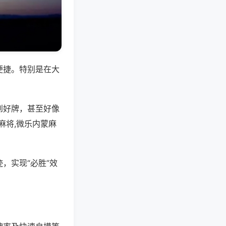
便捷。特别是在大
到好牌，甚至好像
麻将,微乐内蒙麻
，实现“必胜”效
。