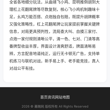
全省各地细分玩法，从曲靖飞小鸡、昆明推倒胡到大
理杠上花翻尾牌等尽数复刻，核心飞小鸡机制趣味十
足，幺鸡万能百搭、点炮独自包赔，既提升胡牌概率
又强化策略性，杠上花翻尾牌让玩家提前掌握关键牌
信息，对局更具预判性，流局查大叫、自摸三家付、
点炮一家付规则清晰公平，清一色、七对、门清等高
番牌型收益丰厚，界面设计清爽舒适，牌面清晰易
辨，方言配音地道纯正，运行无卡顿无广告，支持单
机练习与联机对战，新手易上手、老手能竞技，真人
对战公平有挂。
首页
资讯
网站地图
2026 © 幕赐网 版权所有 All Rights Reserved