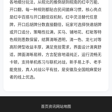
各地细分玩法，从皖北的推倒胡到皖南的红中万能、
开口翻，每一种规则都贴合民间搓麻习惯，核心亮点
是红中百搭与开口翻倍双机制，红中灵活替代任意
牌，开口后胡牌分数直接翻倍，玩家可选择快速胡牌
或开口追分，策略性拉满，买马、铺地花、杠呲等特
色规则悉数保留，结算清晰透明，清一色、龙七对等
高阶牌型收益丰厚，满足竞技需求，界面设计清爽舒
适，牌面清晰易辨，方言配音地道纯正，运行流畅无
卡顿，支持单机练习与联机对战，新手易上手、老手
能竞技，真人对战公平有挂，是安徽及全国皖麻爱好
者的线上优选。
首页
资讯
网站地图