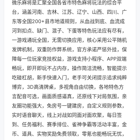
微乐麻将是汇聚全国各省市特色麻将玩法的综合平
台，涵盖河南、吉林、江苏、辽宁、山西、四川、广
东等全国200+县市地道规则，从血战到底、血流成
河到扣点、缺门、混子、下蛋等特色玩法应有尽有，
一游戏通玩全国，无需切换应用，核心采用公平随机
发牌机制，双重防作弊系统，官方承诺严惩外挂，保
障每一位玩家竞技权益，游戏支持小程序、APP双端
畅玩，即开即玩不占内存，操作简洁流畅，智能提示
吃碰杠胡，新手快速入门，老手可关闭提示追求纯粹
博弈，3D高清牌桌，多视角自由切换，各地特色方
言配音可选，画面质感逼真，还原线下对局氛围，亲
友圈功能强大，免房号一键建房，自定义规则参数，
实时语音聊天，线上对战如同面对面欢聚，每日签
到、任务福利、赛季排位、雀神争霸等活动丰富，金
币、道具、实物奖励免费领取，零氪也能畅玩无忧，