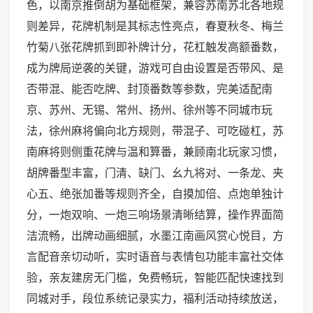
色，以南京推倒胡为基础框架，兼容苏南苏北各地规
则差异，花牌机制是其标志性亮点，春夏秋冬、梅兰
竹菊八张花牌抓到即补牌计分，花杠触发高额番数，
成为牌局逆袭的关键，游戏可自由设置是否带风、是
否带混、能否吃牌、封顶番数等参数，完美适配南
京、苏州、无锡、常州、扬州、徐州等不同城市玩
法，徐州麻将偏向北方规则，带混子、可吃碰杠，苏
南麻将则侧重花牌与温和算番，兼顾南北玩家习惯，
胡牌番型丰富，门清、缺门、幺九将对、一条龙、夹
心五、绝张加番等规则齐全，自摸加倍、点炮单独计
分，一炮双响、一炮三响场景清晰结算，操作界面简
洁流畅，出牌动画细腻，水墨江南画风赏心悦目，方
言配音亲切动听，实时语音与表情包功能丰富社交体
验，亲友建房无门槛，免费畅玩，智能匹配快速找到
同城对手，段位系统记录实力，福利活动持续放送，