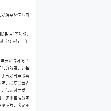
高好牌率及快速自
测防封号”等功能，
通过后台运行、自
趣味展现得淋漓尽
同加分效果，让每
，手气好时直接奠
鲜明，必须三色齐
胡，保证对局质
进一步丰富得分可
策略运营，满足不