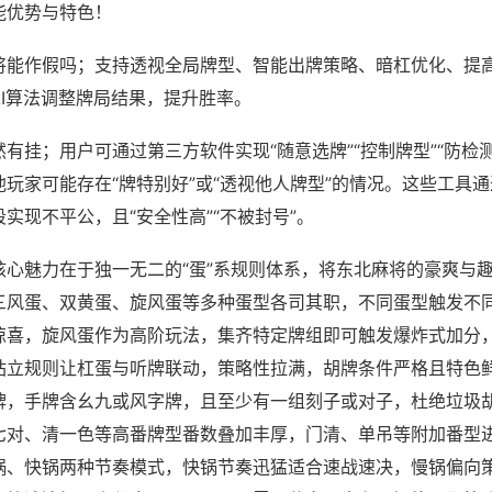
能优势与特色！
将能作假吗；支持透视全局牌型、智能出牌策略、暗杠优化、提
AI算法调整牌局结果，提升胜率。
有挂；用户可通过第三方软件实现“随意选牌”“控制牌型”“防检
玩家可能存在“牌特别好”或“透视他人牌型”的情况。这些工具
实现不平公，且“安全性高”“不被封号”。
核心魅力在于独一无二的“蛋”系规则体系，将东北麻将的豪爽与
三风蛋、双黄蛋、旋风蛋等多种蛋型各司其职，不同蛋型触发不
惊喜，旋风蛋作为高阶玩法，集齐特定牌组即可触发爆炸式加分
站立规则让杠蛋与听牌联动，策略性拉满，胡牌条件严格且特色
牌，手牌含幺九或风字牌，且至少有一组刻子或对子，杜绝垃圾
七对、清一色等高番牌型番数叠加丰厚，门清、单吊等附加番型
锅、快锅两种节奏模式，快锅节奏迅猛适合速战速决，慢锅偏向