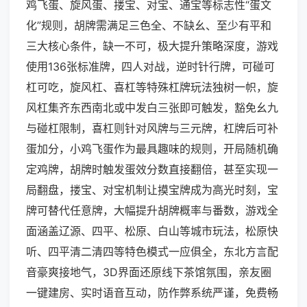
鸡飞蛋、旋风蛋、搂宝、对宝、通宝等标志性“蛋文
化”规则，胡牌需满足三色全、不缺幺、至少有平和
三大核心条件，缺一不可，极大提升策略深度，游戏
使用136张标准牌，四人对战，逆时针行牌，可碰可
杠可吃，旋风杠、喜杠等特殊杠牌玩法独树一帜，旋
风杠集齐东西南北或中发白三张即可触发，豁免幺九
与碰杠限制，喜杠则针对风牌与三元牌，杠牌后可补
蛋加分，小鸡飞蛋作为最具趣味的规则，开局随机确
定鸡牌，胡牌时触发蛋效分数直接翻倍，甚至实现一
局翻盘，搂宝、对宝机制让摸宝牌成为高光时刻，宝
牌可替代任意牌，大幅提升胡牌概率与番数，游戏全
面涵盖辽源、四平、松原、白山等城市玩法，松原快
听、四平清二清四等特色模式一应俱全，东北方言配
音豪爽接地气，3D界面还原线下茶馆氛围，亲友圈
一键建房、实时语音互动，防作弊系统严谨，免费畅