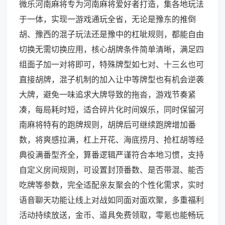
微乐河南麻将专为河南麻将爱好者打造，集各地玩法
于一体，实现一游戏通玩全省，无论是豫东的推倒
胡、豫西的混子玩法还是豫中的杠呲规则，都能自由
切换无需切换应用，核心胡牌条件简单清晰，满足四
组面子加一对将即可，特殊牌型如七对、十三幺也可
直接胡牌，混子机制的加入让中等牌型也有机会逆袭
大牌，避免一味追求大牌导致的拖沓，游戏节奏紧
凑，每局耗时短，适合碎片化时间娱乐，同时保留河
南麻将特有的跑牌规则，胡牌后可继续跑牌增加番
数，将爽感拉满，杠上开花、海底捞月、抢杠胡等经
典役满番型齐全，算番逻辑严谨符合本地习惯，支持
自定义房间规则，可设置封顶番数、是否带混、能否
吃牌等参数，完全适配亲友聚会的个性化需求，实时
语音聊天功能让线上对战如同面对面欢聚，多重福利
活动持续放送，金币、道具免费领取，零氪也能畅玩