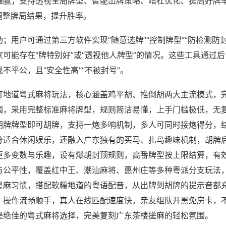
猫腻；支持透视全局牌型、智能出牌策略、暗杠优化、提高好牌
调整牌局结果，提升胜率。
；用户可通过第三方软件实现“随意选牌”“控制牌型”“防检测防
可能存在“牌特别好”或“透视他人牌型”的情况。这些工具通过
不平公，且“安全性高”“不被封号”。
打地道粤式麻将玩法，核心涵盖鸡平胡、推倒胡两大主流模式，
围，采用完整标准麻将牌型，规则简洁易懂，上手门槛极低，无
胡牌牌型即可胡牌，支持一炮多响机制，多人可同时接炮得分，
分适合休闲娱乐，还融入广东独有的买马、扎鸟趣味机制，胡牌
更多变数与乐趣，设有爆胡封顶规则，高番牌型按上限结算，有
与公平性，覆盖红中王、潮汕麻将、惠州庄等多种粤派分支玩法
粤麻习惯，搭配软糯地道的粤语配音，从出牌到胡牌的提示音都
，操作流畅顺手，真人在线匹配速度快，亲友组队开黑免房卡，
是绝佳的粤式麻将选择，完美复刻广东茶楼搓麻的轻松氛围。