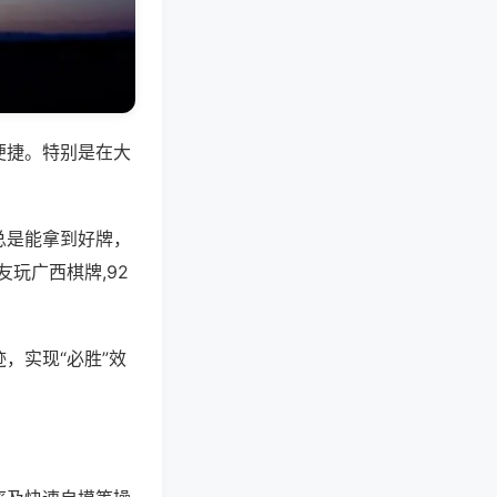
便捷。特别是在大
总是能拿到好牌，
玩广西棋牌,92
，实现“必胜”效
。