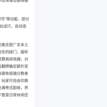
率及快速自摸等操
封号”等功能，部分
后台运行、自动连
完美还原广东本土
复杂的缺门、报听
结算高效快捷，对
后翻牌确定额外奖
效避免极端分数差
，玩家可自由切换
充满粤式韵味，界
不管是日常休闲还