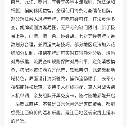
南昌、九江、赣州、宜春等各地主流规则，玩法温和
细腻，偏向休闲益智，全程使用筒条万基础花色牌，
部分玩法融入风牌箭牌，可吃可碰可杠，打法灵活多
变，胡牌规则清晰易懂，无严苛的缺门限制，新手极
易上手，门清、清一色、碰碰胡、七对等经典牌型番
数划分合理，兼顾运气与技巧，部分地区玩法加入花
牌加分机制，摸到花牌即可实时获得额外分数，增添
对局乐趣，流局查叫规则保障对局公平，避免消极摸
鱼，搭配地道江西方言配音，软糯亲切，充满赣鄱地
域特色，界面设计清新雅致，操作流畅顺手，长辈小
孩都能轻松玩转，支持多人在线匹配，真人对战告别
人机单调，亲友组队开黑免房卡，随时随地都能开启
一局赣式麻将，不管是日常休闲还是家庭聚会，都能
感受江西麻将的温和乐趣，是江西地区玩家线上搓麻
的首选。