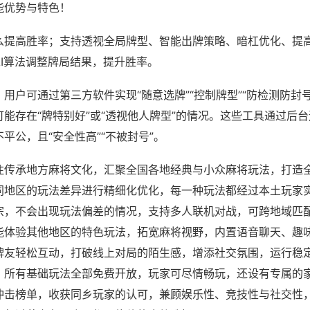
能优势与特色！
么提高胜率；支持透视全局牌型、智能出牌策略、暗杠优化、提
AI算法调整牌局结果，提升胜率。
用户可通过第三方软件实现“随意选牌”“控制牌型”“防检测防封
能存在“牌特别好”或“透视他人牌型”的情况。这些工具通过后
平公，且“安全性高”“不被封号”。
注传承地方麻将文化，汇聚全国各地经典与小众麻将玩法，打造
同地区的玩法差异进行精细化优化，每一种玩法都经过本土玩家
宗，不会出现玩法偏差的情况，支持多人联机对战，可跨地域匹
能体验其他地区的特色玩法，拓宽麻将视野，内置语音聊天、趣
牌友轻松互动，打破线上对局的陌生感，增添社交氛围，运行稳
，所有基础玩法全部免费开放，玩家可尽情畅玩，还设有专属的
冲击榜单，收获同乡玩家的认可，兼顾娱乐性、竞技性与社交性