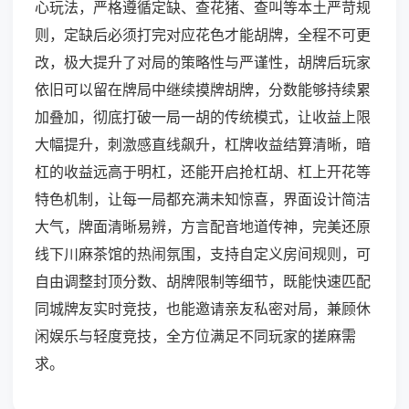
心玩法，严格遵循定缺、查花猪、查叫等本土严苛规
则，定缺后必须打完对应花色才能胡牌，全程不可更
改，极大提升了对局的策略性与严谨性，胡牌后玩家
依旧可以留在牌局中继续摸牌胡牌，分数能够持续累
加叠加，彻底打破一局一胡的传统模式，让收益上限
大幅提升，刺激感直线飙升，杠牌收益结算清晰，暗
杠的收益远高于明杠，还能开启抢杠胡、杠上开花等
特色机制，让每一局都充满未知惊喜，界面设计简洁
大气，牌面清晰易辨，方言配音地道传神，完美还原
线下川麻茶馆的热闹氛围，支持自定义房间规则，可
自由调整封顶分数、胡牌限制等细节，既能快速匹配
同城牌友实时竞技，也能邀请亲友私密对局，兼顾休
闲娱乐与轻度竞技，全方位满足不同玩家的搓麻需
求。