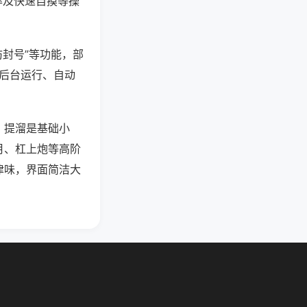
率及快速自摸等操
防封号”等功能，部
过后台运行、自动
，提溜是基础小
月、杠上炮等高阶
津味，界面简洁大