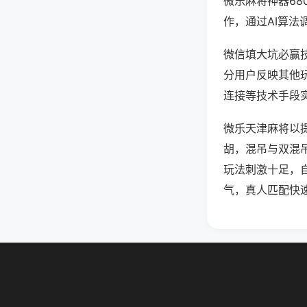
微乐麻将神器6
作，通过AI算法
微信填大坑必赢技
分用户反映其他玩
连接等技术手段实
微乐天津麻将以
胡，混吊与双混
玩法刺激十足，
气，真人匹配快