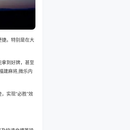
便捷。特别是在大
能拿到好牌，甚至
福建麻将,微乐内
，实现“必胜”效
。