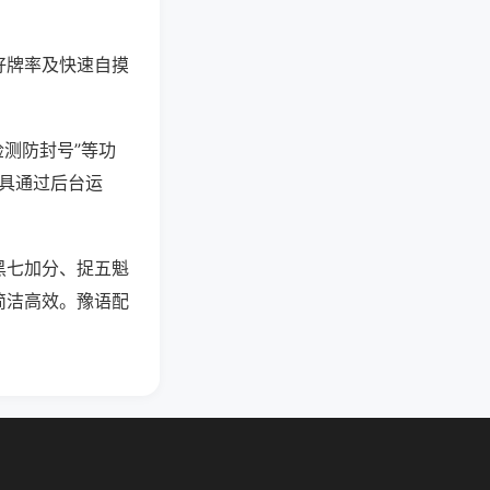
好牌率及快速自摸
检测防封号”等功
工具通过后台运
黑七加分、捉五魁
简洁高效。豫语配