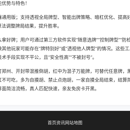
能优势与特色！
器通用版；支持透视全局牌型、智能出牌策略、暗杠优化、提高
算法调整牌局结果，提升胜率。
拿好牌；用户可通过第三方软件实现“随意选牌”“控制牌型”“防
其他玩家可能存在“牌特别好”或“透视他人牌型”的情况。这些
术手段实现不平公，且“安全性高”“不被封号”。
打郑州、开封带混推倒胡，红中为混子万能牌，可替代任意牌，
杠不可吃，多为自摸胡、禁止点炮胡，一家自摸全局结束，结算
界面简洁流畅，真人匹配快速，亲友免房卡开黑。
首页
资讯
网站地图