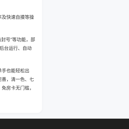
率及快速自摸等操
防封号”等功能，部
过后台运行、自动
单手也能轻松出
完善，清一色、七
，免房卡无门槛，