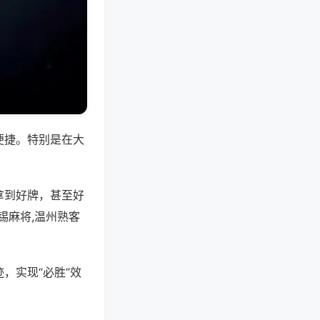
便捷。特别是在大
拿到好牌，甚至好
锡麻将,温州熟客
，实现“必胜”效
。