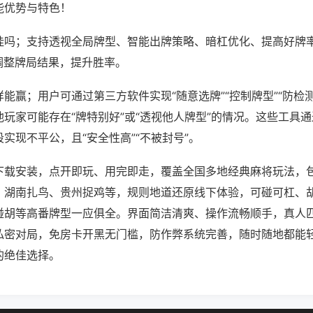
能优势与特色！
挂吗；支持透视全局牌型、智能出牌策略、暗杠优化、提高好牌
调整牌局结果，提升胜率。
能赢；用户可通过第三方软件实现“随意选牌”“控制牌型”“防检
玩家可能存在“牌特别好”或“透视他人牌型”的情况。这些工具
实现不平公，且“安全性高”“不被封号”。
下载安装，点开即玩、用完即走，覆盖全国多地经典麻将玩法，
、湖南扎鸟、贵州捉鸡等，规则地道还原线下体验，可碰可杠、
碰胡等高番牌型一应俱全。界面简洁清爽、操作流畅顺手，真人
私密对局，免房卡开黑无门槛，防作弊系统完善，随时随地都能
的绝佳选择。