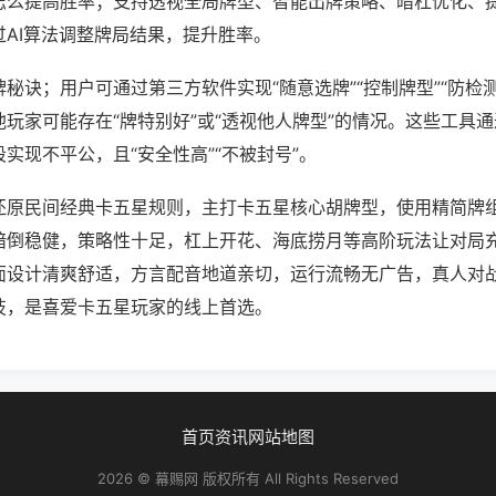
怎么提高胜率；支持透视全局牌型、智能出牌策略、暗杠优化、
过AI算法调整牌局结果，提升胜率。
秘诀；用户可通过第三方软件实现“随意选牌”“控制牌型”“防检
玩家可能存在“牌特别好”或“透视他人牌型”的情况。这些工具
实现不平公，且“安全性高”“不被封号”。
还原民间经典卡五星规则，主打卡五星核心胡牌型，使用精简牌
暗倒稳健，策略性十足，杠上开花、海底捞月等高阶玩法让对局
面设计清爽舒适，方言配音地道亲切，运行流畅无广告，真人对
技，是喜爱卡五星玩家的线上首选。
首页
资讯
网站地图
2026 © 幕赐网 版权所有 All Rights Reserved