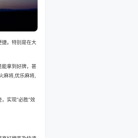
便捷。特别是在大
是能拿到好牌，甚
麻将,优乐麻将,
，实现“必胜”效
。