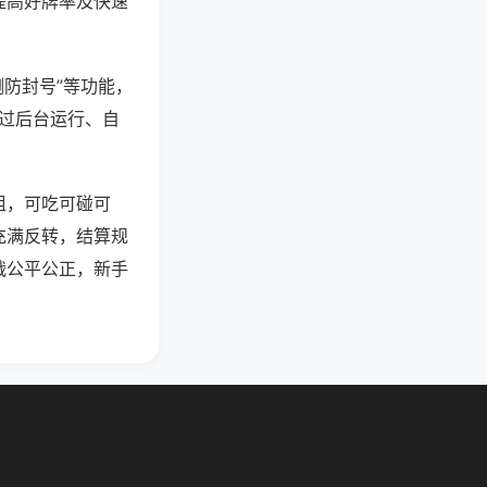
提高好牌率及快速
测防封号”等功能，
通过后台运行、自
组，可吃可碰可
充满反转，结算规
战公平公正，新手