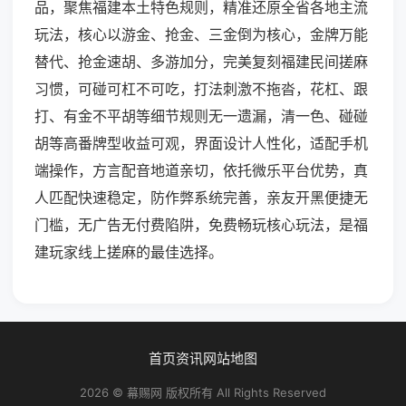
品，聚焦福建本土特色规则，精准还原全省各地主流
玩法，核心以游金、抢金、三金倒为核心，金牌万能
替代、抢金速胡、多游加分，完美复刻福建民间搓麻
习惯，可碰可杠不可吃，打法刺激不拖沓，花杠、跟
打、有金不平胡等细节规则无一遗漏，清一色、碰碰
胡等高番牌型收益可观，界面设计人性化，适配手机
端操作，方言配音地道亲切，依托微乐平台优势，真
人匹配快速稳定，防作弊系统完善，亲友开黑便捷无
门槛，无广告无付费陷阱，免费畅玩核心玩法，是福
建玩家线上搓麻的最佳选择。
首页
资讯
网站地图
2026 © 幕赐网 版权所有 All Rights Reserved