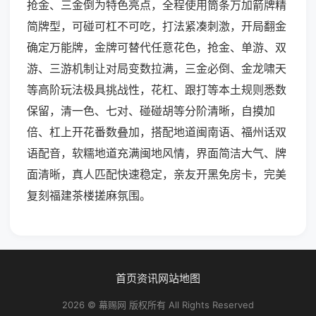
抢金、三金倒为特色亮点，全程使用筒条万加箭牌精
简牌型，可碰可杠不可吃，打法紧凑刺激，开局翻金
确定万能牌，金牌可替代任意花色，抢金、单游、双
游、三游机制让对局变数拉满，三金必倒、金龙啸天
等高阶玩法极具挑战性，花杠、跟打等本土规则悉数
保留，清一色、七对、碰碰胡等分阶清晰，自摸加
倍、杠上开花番数叠加，搭配地道闽南语、福州话双
语配音，软糯地道充满闽地风情，界面简洁大气、牌
面清晰，真人匹配快速稳定，亲友开黑免房卡，完美
复刻福建茶楼搓麻氛围。
首页
资讯
网站地图
2026 © 幕赐网 版权所有 All Rights Reserved