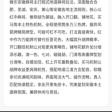
微乐安徽麻将主打皖式地道麻将玩法，深度融合合
肥、芜湖、安庆、黄山等安徽各地主流规则，核心以
红中麻将、推倒胡为基础，融入开口翻、铺地花、买
马等本土特色机制，全程使用筒条万三色牌，摒弃风
箭牌精简牌型，可碰可杠不可吃，打法直接爽快，红
中作为万能牌可替代任意花色，大幅提升胡牌概率，
开口翻倍机制让对局更具策略性，铺地花额外加分增
添乐趣，清一色、七对、碰碰胡、门清等高番牌型划
分清晰，自摸加倍、杠上开花番数叠加，买马机制让
胡牌收益更具随机性，搭配地道江淮方言配音，软糯
亲切充满皖风韵味，界面简洁大气、操作流畅，真人
匹配快速稳定，亲友开黑免房卡，完美复刻安徽本土
搓麻氛围，兼顾休闲与竞技。