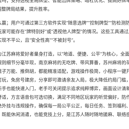
挂吗；支持透视全局牌型、智能出牌策略、暗杠优化、提高好牌
调整牌局结果，提升胜率。
赢；用户可通过第三方软件实现“随意选牌”“控制牌型”“防检测
家可能存在“牌特别好”或“透视他人牌型”的情况。这些工具通
现不平公，且“安全性高”“不被封号”。
为江苏麻将爱好者量身打造，以“地道、便捷、公平”为核心，全
规则细节分毫毕现，南京麻将的无吃牌、带风算番，苏州麻将的
混子万能、推倒胡，都能精准适配，游戏操作极简，小程序一键
可玩，免房号建房，分享即可邀请亲友入局，极大降低约局门槛
新手也能快速入门，老手可关闭提示追求纯粹博弈，画面设计清
舒适，方言语音包可选切换，满足不同地区玩家的听觉偏好，防
绝外挂与违规操作，确保每一局公平公正，每日任务、签到福利
，既能休闲消遣，也能竞技上分，是江苏人随时随地搓麻、联络