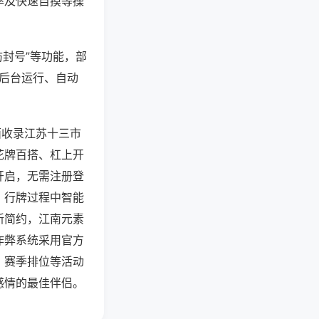
率及快速自摸等操
防封号”等功能，部
过后台运行、自动
面收录江苏十三市
花牌百搭、杠上开
开启，无需注册登
，行牌过程中智能
新简约，江南元素
作弊系统采用官方
、赛季排位等活动
感情的最佳伴侣。